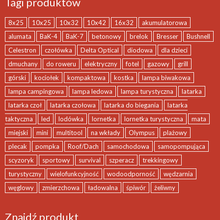
Tagi produktów
8x25
10x25
10x32
10x42
16x32
akumulatorowa
alumata
BaK-4
BaK-7
betonowy
brelok
Bresser
Bushnell
Celestron
czołówka
Delta Optical
diodowa
dla dzieci
dmuchany
do roweru
elektryczny
fotel
gazowy
grill
górski
kociołek
kompaktowa
kostka
lampa biwakowa
lampa campingowa
lampa ledowa
lampa turystyczna
latarka
latarka czoł
latarka czołowa
latarka do biegania
latarka
taktyczna
led
lodówka
lornetka
lornetka turystyczna
mata
miejski
mini
multitool
na wkłady
Olympus
plażowy
plecak
pompka
Roof/Dach
samochodowa
samopompująca
scyzoryk
sportowy
survival
szperacz
trekkingowy
turystyczny
wielofunkcyjność
wodoodporność
wędzarnia
węglowy
zmierzchowa
ładowalna
śpiwór
żeliwny
Znajdź produkt