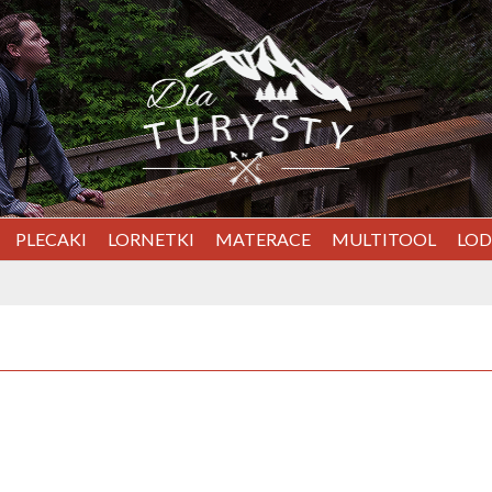
PLECAKI
LORNETKI
MATERACE
MULTITOOL
LO