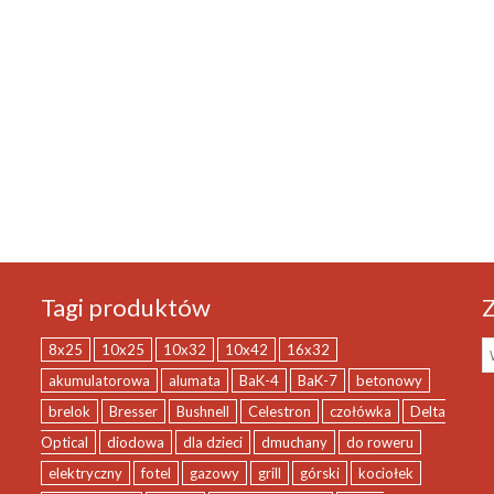
Tagi produktów
Z
8x25
10x25
10x32
10x42
16x32
akumulatorowa
alumata
BaK-4
BaK-7
betonowy
brelok
Bresser
Bushnell
Celestron
czołówka
Delta
Optical
diodowa
dla dzieci
dmuchany
do roweru
elektryczny
fotel
gazowy
grill
górski
kociołek