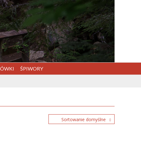
DÓWKI
ŚPIWORY
Sortowanie domyślne