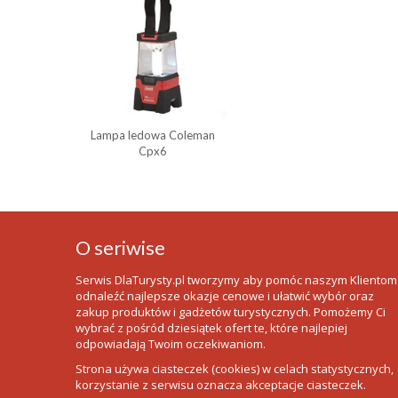
Lampa ledowa Coleman
Cpx6
O seriwise
Serwis DlaTurysty.pl tworzymy aby pomóc naszym Klientom
odnaleźć najlepsze okazje cenowe i ułatwić wybór oraz
zakup produktów i gadżetów turystycznych. Pomożemy Ci
wybrać z pośród dziesiątek ofert te, które najlepiej
odpowiadają Twoim oczekiwaniom.
Strona używa ciasteczek (cookies) w celach statystycznych,
korzystanie z serwisu oznacza akceptacje ciasteczek.