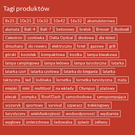
Tagi produktów
8x25
10x25
10x32
10x42
16x32
akumulatorowa
alumata
BaK-4
BaK-7
betonowy
brelok
Bresser
Bushnell
Celestron
czołówka
Delta Optical
diodowa
dla dzieci
dmuchany
do roweru
elektryczny
fotel
gazowy
grill
górski
kociołek
kompaktowa
kostka
lampa biwakowa
lampa campingowa
lampa ledowa
lampa turystyczna
latarka
latarka czoł
latarka czołowa
latarka do biegania
latarka
taktyczna
led
lodówka
lornetka
lornetka turystyczna
mata
miejski
mini
multitool
na wkłady
Olympus
plażowy
plecak
pompka
Roof/Dach
samochodowa
samopompująca
scyzoryk
sportowy
survival
szperacz
trekkingowy
turystyczny
wielofunkcyjność
wodoodporność
wędzarnia
węglowy
zmierzchowa
ładowalna
śpiwór
żeliwny