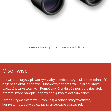
Lornetka turystyczna Powerview 10X32
O seriwise
Serwis DlaTurysty.pl tworzymy aby pomóc naszym Klientom odnaleźć
najlepsze okazje cenowe i ułatwić wybór oraz zakup produktów i
gadżetów turystycznych. Pomożemy Ci wybrać z pośród dziesiątek
ofert te, które najlepiej odpowiadają Twoim oczekiwaniom.
Strona używa ciasteczek (cookies) w celach statystycznych,
korzystanie z serwisu oznacza akceptacje ciasteczek.