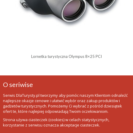
Lornetka turystyczna Olympus 8×25 PCI
O seriwise
Serwis DlaTurysty.pl tworzymy aby pomóc naszym Klientom odnaleźć
najlepsze okazje cenowe i ułatwić wybór oraz zakup produktów i
gadżetów turystycznych. Pomożemy Ci wybrać z pośród dziesiątek
ofert te, które najlepiej odpowiadają Twoim oczekiwaniom.
Strona używa ciasteczek (cookies) w celach statystycznych,
korzystanie z serwisu oznacza akceptacje ciasteczek.