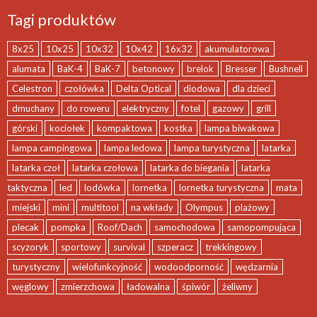
Tagi produktów
8x25
10x25
10x32
10x42
16x32
akumulatorowa
alumata
BaK-4
BaK-7
betonowy
brelok
Bresser
Bushnell
Celestron
czołówka
Delta Optical
diodowa
dla dzieci
dmuchany
do roweru
elektryczny
fotel
gazowy
grill
górski
kociołek
kompaktowa
kostka
lampa biwakowa
lampa campingowa
lampa ledowa
lampa turystyczna
latarka
latarka czoł
latarka czołowa
latarka do biegania
latarka
taktyczna
led
lodówka
lornetka
lornetka turystyczna
mata
miejski
mini
multitool
na wkłady
Olympus
plażowy
plecak
pompka
Roof/Dach
samochodowa
samopompująca
scyzoryk
sportowy
survival
szperacz
trekkingowy
turystyczny
wielofunkcyjność
wodoodporność
wędzarnia
węglowy
zmierzchowa
ładowalna
śpiwór
żeliwny