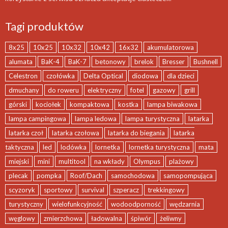
Tagi produktów
8x25
10x25
10x32
10x42
16x32
akumulatorowa
alumata
BaK-4
BaK-7
betonowy
brelok
Bresser
Bushnell
Celestron
czołówka
Delta Optical
diodowa
dla dzieci
dmuchany
do roweru
elektryczny
fotel
gazowy
grill
górski
kociołek
kompaktowa
kostka
lampa biwakowa
lampa campingowa
lampa ledowa
lampa turystyczna
latarka
latarka czoł
latarka czołowa
latarka do biegania
latarka
taktyczna
led
lodówka
lornetka
lornetka turystyczna
mata
miejski
mini
multitool
na wkłady
Olympus
plażowy
plecak
pompka
Roof/Dach
samochodowa
samopompująca
scyzoryk
sportowy
survival
szperacz
trekkingowy
turystyczny
wielofunkcyjność
wodoodporność
wędzarnia
węglowy
zmierzchowa
ładowalna
śpiwór
żeliwny