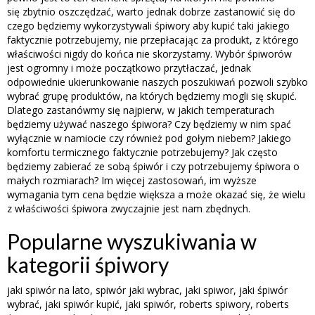
się zbytnio oszczędzać, warto jednak dobrze zastanowić się do
czego będziemy wykorzystywali śpiwory aby kupić taki jakiego
faktycznie potrzebujemy, nie przepłacając za produkt, z którego
właściwości nigdy do końca nie skorzystamy. Wybór śpiworów
jest ogromny i może początkowo przytłaczać, jednak
odpowiednie ukierunkowanie naszych poszukiwań pozwoli szybko
wybrać grupę produktów, na których będziemy mogli się skupić.
Dlatego zastanówmy się najpierw, w jakich temperaturach
będziemy używać naszego śpiwora? Czy będziemy w nim spać
wyłącznie w namiocie czy również pod gołym niebem? Jakiego
komfortu termicznego faktycznie potrzebujemy? Jak często
będziemy zabierać ze sobą śpiwór i czy potrzebujemy śpiwora o
małych rozmiarach? Im więcej zastosowań, im wyższe
wymagania tym cena będzie większa a może okazać się, że wielu
z właściwości śpiwora zwyczajnie jest nam zbędnych.
Popularne wyszukiwania w
kategorii śpiwory
jaki spiwór na lato, spiwór jaki wybrac, jaki spiwor, jaki śpiwór
wybrać, jaki spiwór kupić, jaki spiwór, roberts spiwory, roberts