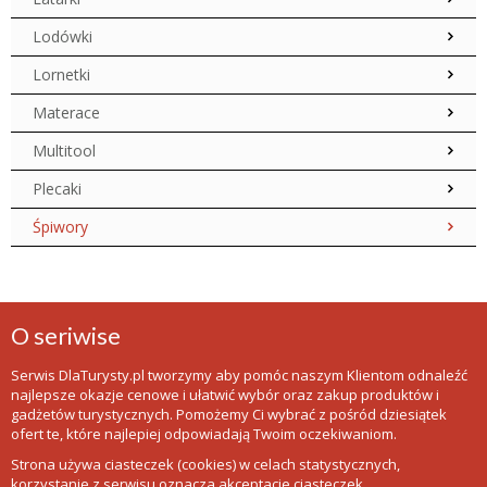
Lodówki
Lornetki
Materace
Multitool
Plecaki
Śpiwory
O seriwise
Serwis DlaTurysty.pl tworzymy aby pomóc naszym Klientom odnaleźć
najlepsze okazje cenowe i ułatwić wybór oraz zakup produktów i
gadżetów turystycznych. Pomożemy Ci wybrać z pośród dziesiątek
ofert te, które najlepiej odpowiadają Twoim oczekiwaniom.
Strona używa ciasteczek (cookies) w celach statystycznych,
korzystanie z serwisu oznacza akceptacje ciasteczek.