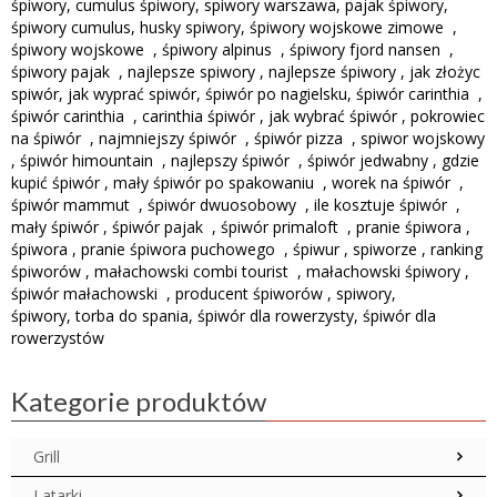
śpiwory, cumulus śpiwory, spiwory warszawa, pajak śpiwory,
śpiwory cumulus, husky spiwory, śpiwory wojskowe zimowe ,
śpiwory wojskowe , śpiwory alpinus , śpiwory fjord nansen ,
śpiwory pajak , najlepsze spiwory , najlepsze śpiwory , jak złożyc
spiwór, jak wyprać spiwór, śpiwór po nagielsku, śpiwór carinthia ,
śpiwór carinthia , carinthia śpiwór , jak wybrać śpiwór , pokrowiec
na śpiwór , najmniejszy śpiwór , śpiwór pizza , spiwor wojskowy
, śpiwór himountain , najlepszy śpiwór , śpiwór jedwabny , gdzie
kupić śpiwór , mały śpiwór po spakowaniu , worek na śpiwór ,
śpiwór mammut , śpiwór dwuosobowy , ile kosztuje śpiwór ,
mały śpiwór , śpiwór pajak , śpiwór primaloft , pranie śpiwora ,
śpiwora , pranie śpiwora puchowego , śpiwur , spiworze , ranking
śpiworów , małachowski combi tourist , małachowski śpiwory ,
śpiwór małachowski , producent śpiworów , spiwory,
śpiwory, torba do spania, śpiwór dla rowerzysty, śpiwór dla
rowerzystów
Kategorie produktów
Grill
Latarki