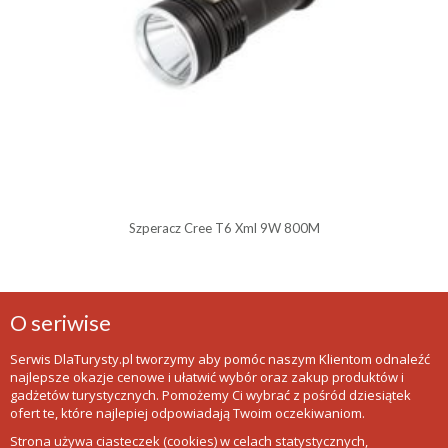
Szperacz Cree T6 Xml 9W 800M
O seriwise
Serwis DlaTurysty.pl tworzymy aby pomóc naszym Klientom odnaleźć
najlepsze okazje cenowe i ułatwić wybór oraz zakup produktów i
gadżetów turystycznych. Pomożemy Ci wybrać z pośród dziesiątek
ofert te, które najlepiej odpowiadają Twoim oczekiwaniom.
Strona używa ciasteczek (cookies) w celach statystycznych,