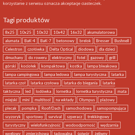
korzystanie z serwisu oznacza akceptacje ciasteczek.
Tagi produktów
8x25
10x25
10x32
10x42
16x32
akumulatorowa
alumata
BaK-4
BaK-7
betonowy
brelok
Bresser
Bushnell
Celestron
czołówka
Delta Optical
diodowa
dla dzieci
dmuchany
do roweru
elektryczny
fotel
gazowy
grill
górski
kociołek
kompaktowa
kostka
lampa biwakowa
lampa campingowa
lampa ledowa
lampa turystyczna
latarka
latarka czoł
latarka czołowa
latarka do biegania
latarka
taktyczna
led
lodówka
lornetka
lornetka turystyczna
mata
miejski
mini
multitool
na wkłady
Olympus
plażowy
plecak
pompka
Roof/Dach
samochodowa
samopompująca
scyzoryk
sportowy
survival
szperacz
trekkingowy
turystyczny
wielofunkcyjność
wodoodporność
wędzarnia
węglowy
zmierzchowa
ładowalna
śpiwór
żeliwny