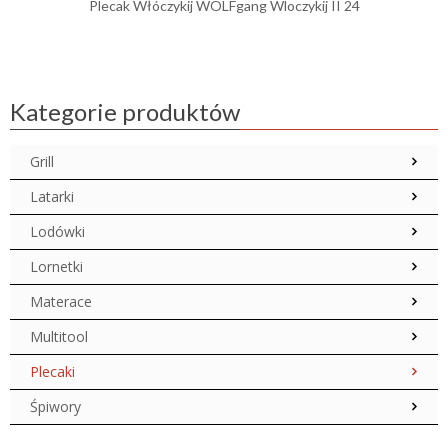
Plecak Włóczykij WOLFgang Wloczykij II 24
Kategorie produktów
Grill
Latarki
Lodówki
Lornetki
Materace
Multitool
Plecaki
Śpiwory