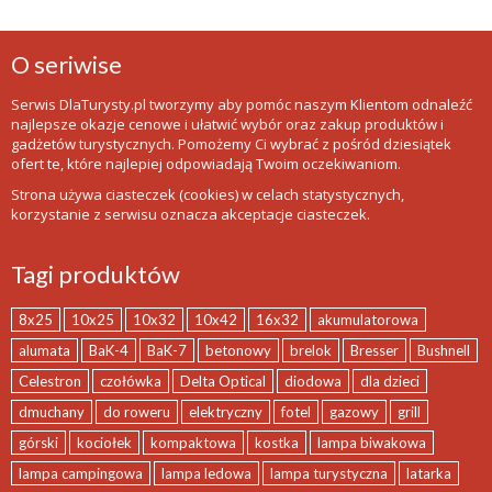
O seriwise
Serwis DlaTurysty.pl tworzymy aby pomóc naszym Klientom odnaleźć
najlepsze okazje cenowe i ułatwić wybór oraz zakup produktów i
gadżetów turystycznych. Pomożemy Ci wybrać z pośród dziesiątek
ofert te, które najlepiej odpowiadają Twoim oczekiwaniom.
Strona używa ciasteczek (cookies) w celach statystycznych,
korzystanie z serwisu oznacza akceptacje ciasteczek.
Tagi produktów
8x25
10x25
10x32
10x42
16x32
akumulatorowa
alumata
BaK-4
BaK-7
betonowy
brelok
Bresser
Bushnell
Celestron
czołówka
Delta Optical
diodowa
dla dzieci
dmuchany
do roweru
elektryczny
fotel
gazowy
grill
górski
kociołek
kompaktowa
kostka
lampa biwakowa
lampa campingowa
lampa ledowa
lampa turystyczna
latarka