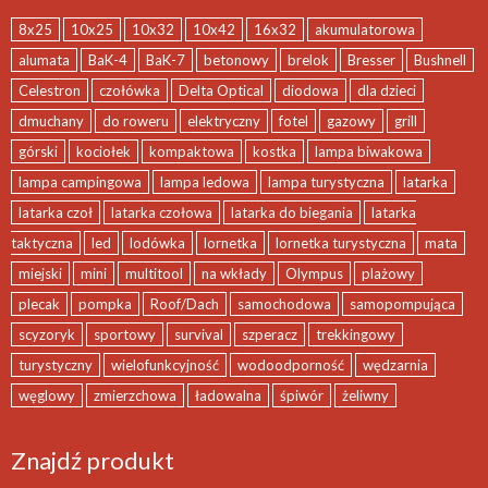
8x25
10x25
10x32
10x42
16x32
akumulatorowa
alumata
BaK-4
BaK-7
betonowy
brelok
Bresser
Bushnell
Celestron
czołówka
Delta Optical
diodowa
dla dzieci
dmuchany
do roweru
elektryczny
fotel
gazowy
grill
górski
kociołek
kompaktowa
kostka
lampa biwakowa
lampa campingowa
lampa ledowa
lampa turystyczna
latarka
latarka czoł
latarka czołowa
latarka do biegania
latarka
taktyczna
led
lodówka
lornetka
lornetka turystyczna
mata
miejski
mini
multitool
na wkłady
Olympus
plażowy
plecak
pompka
Roof/Dach
samochodowa
samopompująca
scyzoryk
sportowy
survival
szperacz
trekkingowy
turystyczny
wielofunkcyjność
wodoodporność
wędzarnia
węglowy
zmierzchowa
ładowalna
śpiwór
żeliwny
Znajdź produkt